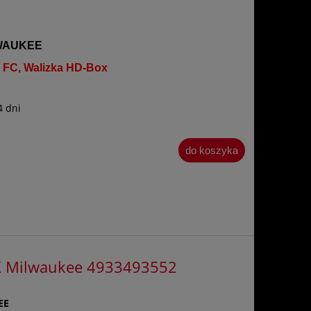
WAUKEE
 FC, Walizka HD-Box
4 dni
do koszyka
X Milwaukee 4933493552
EE