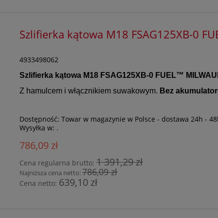
Szlifierka kątowa M18 FSAG125XB-0 
4933498062
Szlifierka kątowa M18 FSAG125XB-0 FUEL
™
MILWAU
Z hamulcem i włącznikiem suwakowym.
Bez akumulatoró
Dostępność:
Towar w magazynie w Polsce - dostawa 24h - 48
Wysyłka w:
.
786,09 zł
1 391,29 zł
Cena regularna brutto:
786,09 zł
Najniższa cena netto:
639,10 zł
Cena netto: