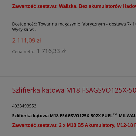
Zawartość zestawu: Walizka. Bez akumulatorów i łado
Dostępność:
Towar na magazynie fabrycznym - dostawa 7- 1
Wysyłka w:
.
2 111,09 zł
1 716,33 zł
Cena netto:
Szlifierka kątowa M18 FSAGSVO125X-
4933493553
Szlifierka kątowa M18 FSAGSVO125X-502X FUEL
MILWAU
™
Zawartość zestawu: 2 x M18 B5 Akumulatory, M12-18 