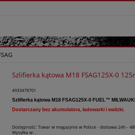
 FSAG
Szlifierka kątowa M18 FSAG125X-0 1
4933478701
Szlifierka kątowa M18 FSAG125X-0 FUEL
™
MILWAUK
Dostarczany bez akumulatora, ładowarki i walizki.
Dostępność:
Towar w magazynie w Polsce - dostawa 24h - 48
Wysyłka w:
.