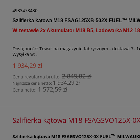
4933478430
Szlifierka kątowa M18 FSAG125XB-502X FUEL
™
MIL
W zestawie 2x Akumulator M18 B5, Ładowarka M12-18
Dostępność:
Towar na magazynie fabrycznym - dostawa 7- 1
Wysyłka w:
.
1 934,29 zł
2 849,82 zł
Cena regularna brutto:
1 934,29 zł
Najniższa cena netto:
1 572,59 zł
Cena netto:
Szlifierka kątowa M18 FSAGSVO125X-0
Szlifierka kątowa M18 FSAGSVO125X-0X FUEL
MILWAUK
™