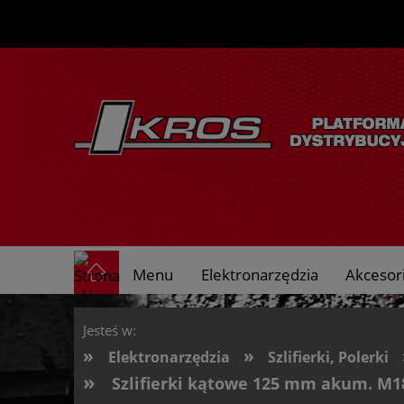
Menu
Elektronarzędzia
Akcesori
O nas
Jesteś w:
»
»
Elektronarzędzia
Szlifierki, Polerki
»
Szlifierki kątowe 125 mm akum. M1