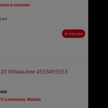
warki w zestawie.
4 dni
do koszyka
502X Milwaukee 4933493553
KEE
FC Ładowarka, Walizka