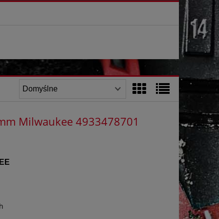
25mm Milwaukee 4933478701
EE
h