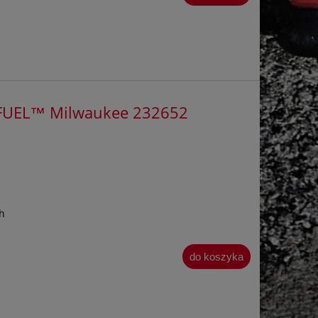
 FUEL™ Milwaukee 232652
E
h
do koszyka