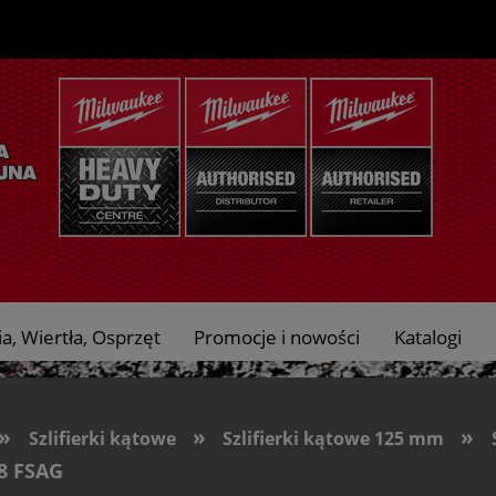
a, Wiertła, Osprzęt
Promocje i nowości
Katalogi
»
»
»
Szlifierki kątowe
Szlifierki kątowe 125 mm
8 FSAG