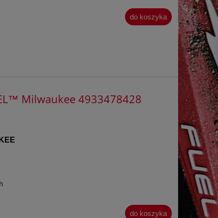
do koszyka
UEL™ Milwaukee 4933478428
KEE
h
do koszyka