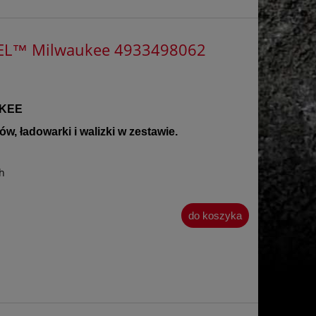
FUEL™ Milwaukee 4933498062
KEE
w, ładowarki i walizki w zestawie.
h
do koszyka