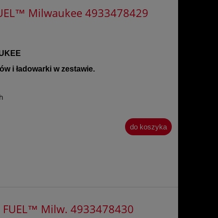
 FUEL™ Milwaukee 4933478429
UKEE
w i ładowarki w zestawie.
h
do koszyka
X FUEL™ Milw. 4933478430