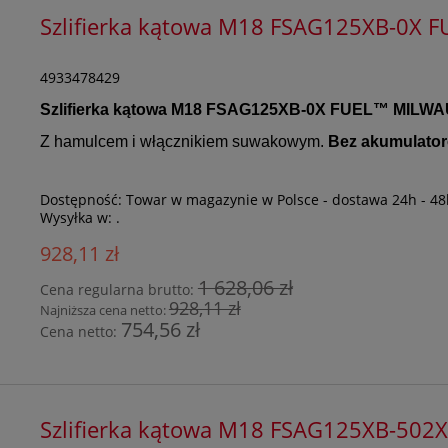
Szlifierka kątowa M18 FSAG125XB-0X
4933478429
Szlifierka kątowa M18 FSAG125XB-0X FUEL
™
MILWA
Z hamulcem i włącznikiem suwakowym.
Bez akumulatoró
Dostępność:
Towar w magazynie w Polsce - dostawa 24h - 48
Wysyłka w:
.
928,11 zł
1 628,06 zł
Cena regularna brutto:
928,11 zł
Najniższa cena netto:
754,56 zł
Cena netto:
Szlifierka kątowa M18 FSAG125XB-502