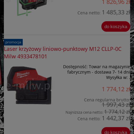
1 826,96 zł
1 485,33 zł
Cena netto:
do koszyka
promocja
Laser krzyżowy liniowo-punktowy M12 CLLP-0C
Milw 4933478101
Dostępność:
Towar na magazynie
fabrycznym - dostawa 7- 14 dni
Wysyłka w:
.
1 774,12 zł
Cena regularna brutto:
1 997,43 zł
1 774,12 zł
Najniższa cena netto:
1 442,37 zł
Cena netto:
do koszyka