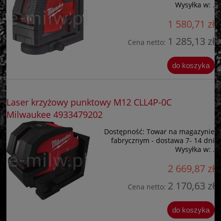
Wysyłka w:
.
1 580,71 zł
1 285,13 zł
Cena netto:
do koszyka
Laser krzyżowy punktowy M12 CLL4P-0C
Milwaukee 4933479202
Dostępność:
Towar na magazynie
fabrycznym - dostawa 7- 14 dni
Wysyłka w:
.
2 669,87 zł
2 170,63 zł
Cena netto:
do koszyka