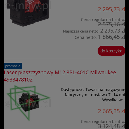
2 295,73 zł
Cena regularna brutto:
2 575,16 zł
2 295,73 zł
Najniższa cena netto:
1 866,45 zł
Cena netto:
do koszyka
promocja
Laser płaszczyznowy M12 3PL-401C Milwaukee
4933478102
Dostępność:
Towar na magazynie
fabrycznym - dostawa 7- 14 dni
Wysyłka w:
.
2 665,35 zł
Cena regularna brutto:
3 124,48 zł