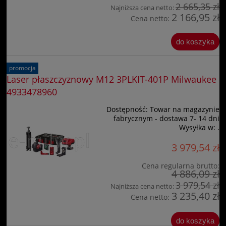
2 665,35 zł
Najniższa cena netto:
2 166,95 zł
Cena netto:
do koszyka
promocja
Laser płaszczyznowy M12 3PLKIT-401P Milwaukee
4933478960
Dostępność:
Towar na magazynie
fabrycznym - dostawa 7- 14 dni
Wysyłka w:
.
3 979,54 zł
Cena regularna brutto:
4 886,09 zł
3 979,54 zł
Najniższa cena netto:
3 235,40 zł
Cena netto:
do koszyka