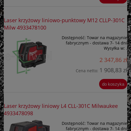
Laser krzyżowy liniowo-punktowy M12 CLLP-301C
Milw 4933478100
Dostępność:
Towar na magazynie
fabrycznym - dostawa 7- 14 dni
Wysyłka w:
.
2 347,86 zł
1 908,83 zł
Cena netto:
do koszyka
Laser krzyżowy liniowy L4 CLL-301C Milwaukee
4933478098
Dostępność:
Towar na magazynie
fabrycznym - dostawa 7- 14 dni