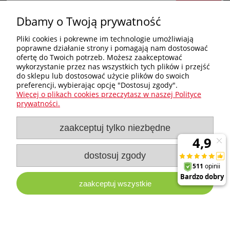
Dbamy o Twoją prywatność
«
1
2
»
Pliki cookies i pokrewne im technologie umożliwiają
poprawne działanie strony i pomagają nam dostosować
Zakupy
ofertę do Twoich potrzeb. Możesz zaakceptować
wykorzystanie przez nas wszystkich tych plików i przejść
do sklepu lub dostosować użycie plików do swoich
Pomoc
preferencji, wybierając opcję "Dostosuj zgody".
Więcej o plikach cookies przeczytasz w naszej Polityce
Nagłówek
prywatności.
zaakceptuj tylko niezbędne
Moje konto
Informacje
dostosuj zgody
zaakceptuj wszystkie
e-milw.pl
- Platforma Dystrybucyjna Narzędzi i Akcesoriów
Milwaukee
pokaż pełną wersję strony