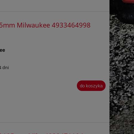
125mm Milwaukee 4933464998
ee
4 dni
do koszyka