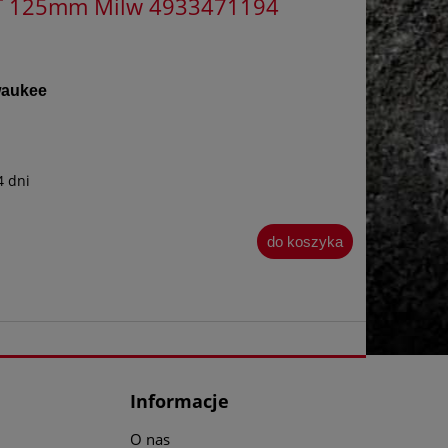
IT 125mm Milw 4933471194
waukee
4 dni
do koszyka
Informacje
O nas