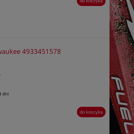
do koszyka
lwaukee 4933451578
W
4 dni
do koszyka