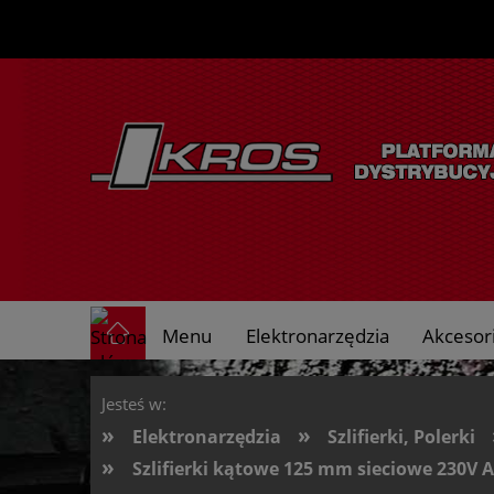
Menu
Elektronarzędzia
Akcesori
O nas
Jesteś w:
»
»
Elektronarzędzia
Szlifierki, Polerki
»
Szlifierki kątowe 125 mm sieciowe 230V 