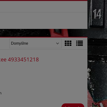
ukee 4933451218
h