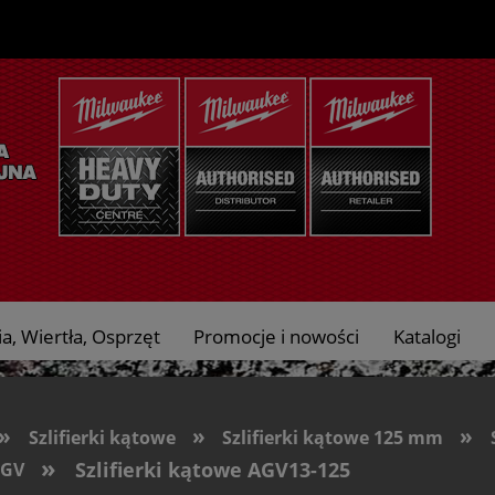
a, Wiertła, Osprzęt
Promocje i nowości
Katalogi
»
»
»
Szlifierki kątowe
Szlifierki kątowe 125 mm
»
Szlifierki kątowe AGV13-125
AGV