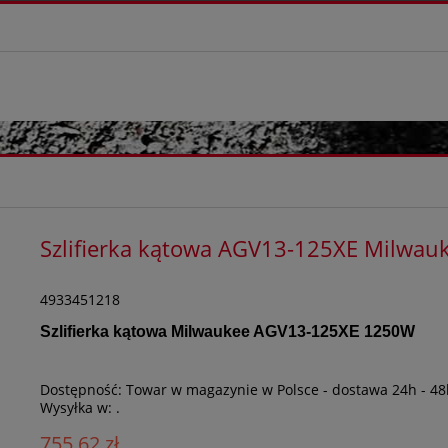
Szlifierka kątowa AGV13-125XE Milwa
4933451218
Szlifierka kątowa Milwaukee AGV13-125XE 1250W
Dostępność:
Towar w magazynie w Polsce - dostawa 24h - 48
Wysyłka w:
.
755,62 zł