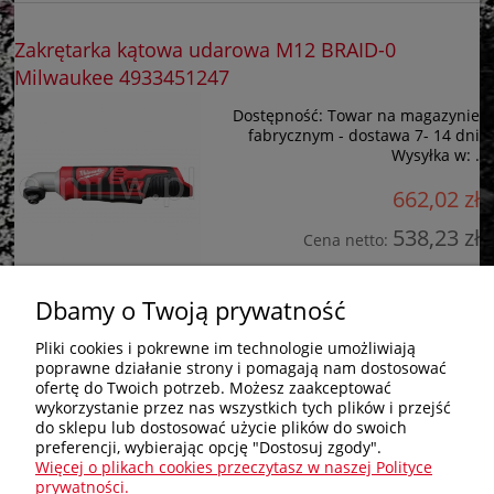
Zakrętarka kątowa udarowa M12 BRAID-0
Milwaukee 4933451247
Dostępność:
Towar na magazynie
fabrycznym - dostawa 7- 14 dni
Wysyłka w:
.
662,02 zł
538,23 zł
Cena netto:
do koszyka
Dbamy o Twoją prywatność
Pliki cookies i pokrewne im technologie umożliwiają
poprawne działanie strony i pomagają nam dostosować
Zakupy
ofertę do Twoich potrzeb. Możesz zaakceptować
wykorzystanie przez nas wszystkich tych plików i przejść
do sklepu lub dostosować użycie plików do swoich
Pomoc
preferencji, wybierając opcję "Dostosuj zgody".
Więcej o plikach cookies przeczytasz w naszej Polityce
Nagłówek
prywatności.