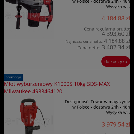
w Polsce - dostawa 24h - 48h
Wysyłka w:
.
4 184,88 zł
Cena regularna brutto:
4 393,60 zł
4 184,88 zł
Najniższa cena netto:
3 402,34 zł
Cena netto:
do koszyka
promocja
Młot wyburzeniowy K1000S 10kg SDS-MAX
Milwaukee 4933464120
Dostępność:
Towar w magazynie
w Polsce - dostawa 24h - 48h
Wysyłka w:
.
3 979,54 zł