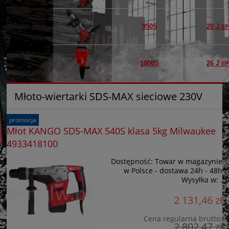
950S
20 J
EP
1000S
26 J
EP
Młoto-wiertarki SDS-MAX sieciowe 230V
promocja
Młot KANGO SDS-MAX 540S klasa 5kg Milwaukee
4933418100
Dostępność:
Towar w magazynie
w Polsce - dostawa 24h - 48h
Wysyłka w:
.
2 131,46 zł
Cena regularna brutto:
2 802,47 zł