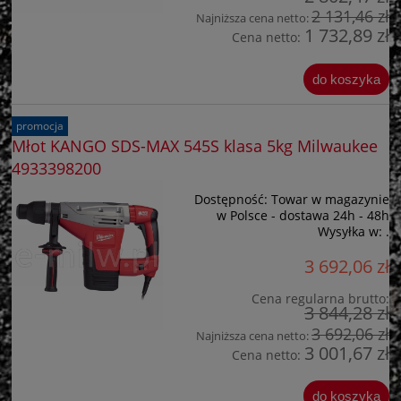
2 131,46 zł
Najniższa cena netto:
1 732,89 zł
Cena netto:
do koszyka
promocja
Młot KANGO SDS-MAX 545S klasa 5kg Milwaukee
4933398200
Dostępność:
Towar w magazynie
w Polsce - dostawa 24h - 48h
Wysyłka w:
.
3 692,06 zł
Cena regularna brutto:
3 844,28 zł
3 692,06 zł
Najniższa cena netto:
3 001,67 zł
Cena netto:
do koszyka