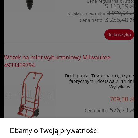
Cena regularna brutto:
5 113,39 zł
3 979,54 zł
Najniższa cena netto:
3 235,40 zł
Cena netto:
do koszyka
Wózek na młot wyburzeniowy Milwaukee
4933459794
Dostępność:
Towar na magazynie
fabrycznym - dostawa 7- 14 dni
Wysyłka w:
.
709,38 zł
576,73 zł
Cena netto:
do koszyka
Dbamy o Twoją prywatność