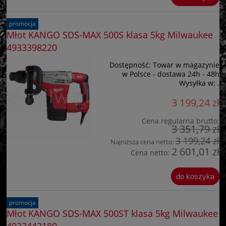
promocja
Młot KANGO SDS-MAX 500S klasa 5kg Milwaukee
4933398220
Dostępność:
Towar w magazynie
w Polsce - dostawa 24h - 48h
Wysyłka w:
.
3 199,24 zł
Cena regularna brutto:
3 351,79 zł
3 199,24 zł
Najniższa cena netto:
2 601,01 zł
Cena netto:
do koszyka
promocja
Młot KANGO SDS-MAX 500ST klasa 5kg Milwaukee