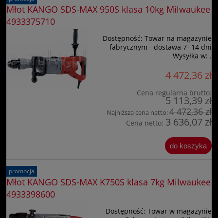
Młot KANGO SDS-MAX 950S klasa 10kg Milwaukee
4933375710
Dostępność:
Towar na magazynie
fabrycznym - dostawa 7- 14 dni
Wysyłka w:
.
4 472,36 zł
Cena regularna brutto:
5 113,39 zł
4 472,36 zł
Najniższa cena netto:
3 636,07 zł
Cena netto:
do koszyka
promocja
Młot KANGO SDS-MAX K750S klasa 7kg Milwaukee
4933398600
Dostępność:
Towar w magazynie