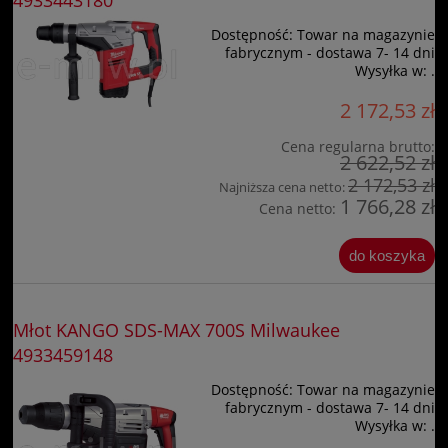
4933443180
Dostępność:
Towar na magazynie
fabrycznym - dostawa 7- 14 dni
Wysyłka w:
.
2 172,53 zł
Cena regularna brutto:
2 622,52 zł
2 172,53 zł
Najniższa cena netto:
1 766,28 zł
Cena netto:
do koszyka
Młot KANGO SDS-MAX 700S Milwaukee
4933459148
Dostępność:
Towar na magazynie
fabrycznym - dostawa 7- 14 dni
Wysyłka w:
.