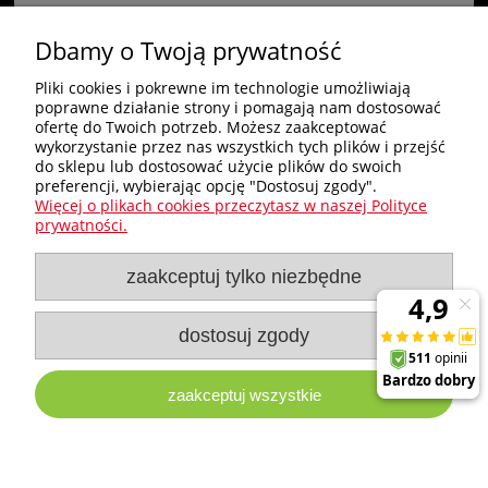
Dbamy o Twoją prywatność
«
1
2
3
4
5
»
Pliki cookies i pokrewne im technologie umożliwiają
poprawne działanie strony i pomagają nam dostosować
Zakupy
ofertę do Twoich potrzeb. Możesz zaakceptować
wykorzystanie przez nas wszystkich tych plików i przejść
do sklepu lub dostosować użycie plików do swoich
Pomoc
preferencji, wybierając opcję "Dostosuj zgody".
Więcej o plikach cookies przeczytasz w naszej Polityce
Nagłówek
prywatności.
zaakceptuj tylko niezbędne
Moje konto
Informacje
dostosuj zgody
zaakceptuj wszystkie
e-milw.pl
- Platforma Dystrybucyjna Narzędzi i Akcesoriów
Milwaukee
pokaż pełną wersję strony