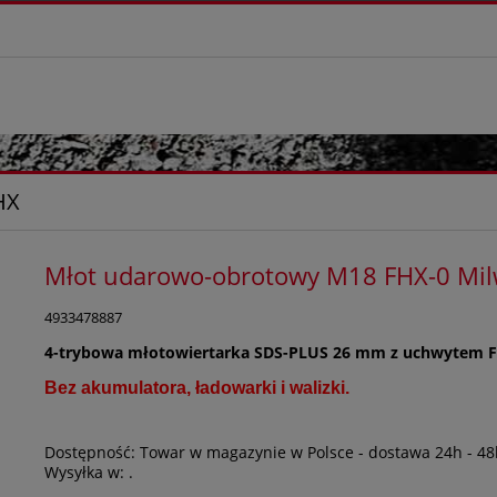
HX
Młot udarowo-obrotowy M18 FHX-0 Mi
4933478887
4-trybowa młotowiertarka SDS-PLUS 26 mm z uchwytem 
Bez akumulatora, ładowarki i walizki.
Dostępność:
Towar w magazynie w Polsce - dostawa 24h - 48
Wysyłka w:
.