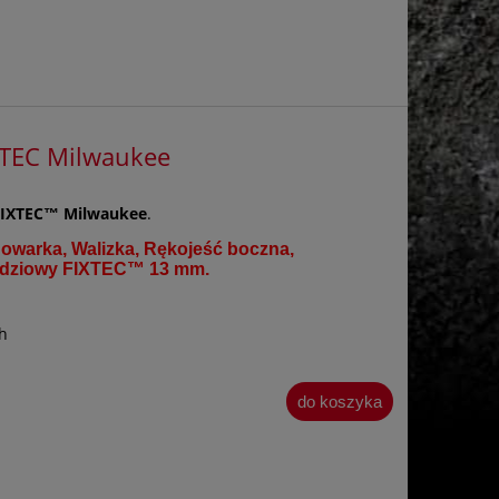
XTEC Milwaukee
FIXTEC™ Milwaukee
.
owarka, Walizka, Rękojeść boczna,
rzędziowy FIXTEC™ 13 mm
.
h
do koszyka