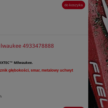
do koszyka
ilwaukee 4933478888
FIXTEC™ Milwaukee.
cznik głębokości, smar, metalowy uchwyt
h