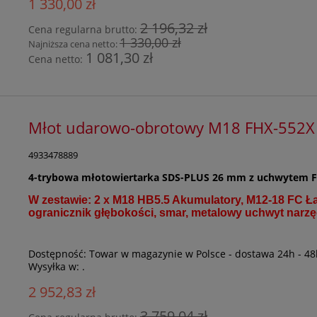
1 330,00 zł
2 196,32 zł
Cena regularna brutto:
1 330,00 zł
Najniższa cena netto:
1 081,30 zł
Cena netto:
Młot udarowo-obrotowy M18 FHX-552X
4933478889
4-trybowa młotowiertarka SDS-PLUS 26 mm z uchwytem 
W zestawie: 2 x M18 HB5.5 Akumulatory, M12-18 FC Ł
ogranicznik głębokości, smar, metalowy uchwyt na
Dostępność:
Towar w magazynie w Polsce - dostawa 24h - 48
Wysyłka w:
.
2 952,83 zł
3 759,04 zł