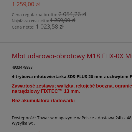
1 259,00 zł
2 054,26 zł
Cena regularna brutto:
1 259,00 zł
Najniższa cena netto:
1 023,58 zł
Cena netto:
Młot udarowo-obrotowy M18 FHX-0X M
4933478888
4-trybowa młotowiertarka SDS-PLUS 26 mm z uchwytem 
Zawartość zestawu: walizka, rękojeść boczna, ograni
narzędziowy FIXTEC™ 13 mm.
Bez akumulatora i ładowarki.
Dostępność:
Towar w magazynie w Polsce - dostawa 24h - 48
Wysyłka w:
.