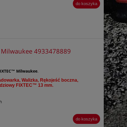
do koszyka
 Milwaukee 4933478889
FIXTEC™ Milwaukee
.
adowarka, Walizka, Rękojeść boczna,
rzędziowy FIXTEC™ 13 mm
.
h
do koszyka