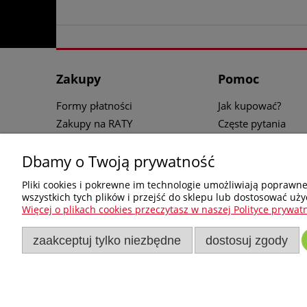
Zakupy
Pomoc
Formy płatności
Jak kupować?
Zakupy na RATY
Częste pytania
Informacje o leasingu
Polityka prywatnoś
Dbamy o Twoją prywatność
Czas realizacji zamówienia
Regulamin zakup
Koszt dostawy
Pliki cookies i pokrewne im technologie umożliwiają poprawn
Reklamacje i zwroty sprzętu
wszystkich tych plików i przejść do sklepu lub dostosować uży
zakupionego w naszym sklepie
Więcej o plikach cookies przeczytasz w naszej Polityce prywatn
internetowym e-milw.pl
zaakceptuj tylko niezbędne
dostosuj zgody
e-milw.pl
- Platforma Dystrybucyjna Narzędzi i Akc