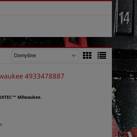
lwaukee 4933478887
FIXTEC™ Milwaukee
.
h