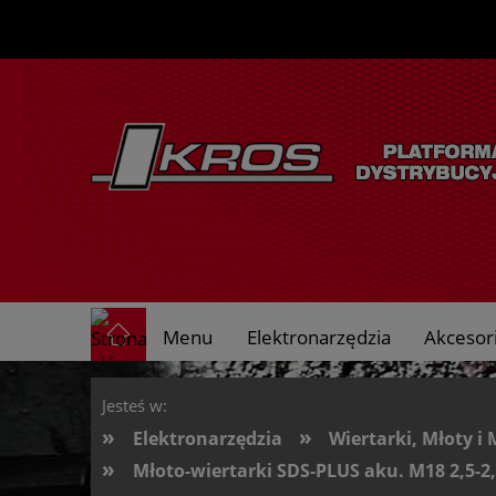
Menu
Elektronarzędzia
Akcesori
O nas
Jesteś w:
»
»
Elektronarzędzia
Wiertarki, Młoty i 
»
Młoto-wiertarki SDS-PLUS aku. M18 2,5-2,