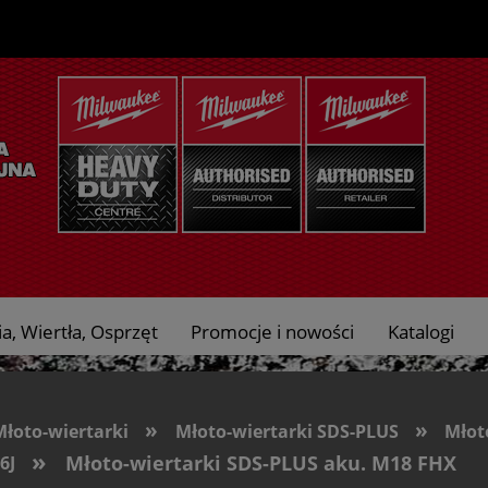
a, Wiertła, Osprzęt
Promocje i nowości
Katalogi
»
»
Młoto-wiertarki
Młoto-wiertarki SDS-PLUS
Młot
»
Młoto-wiertarki SDS-PLUS aku. M18 FHX
6J