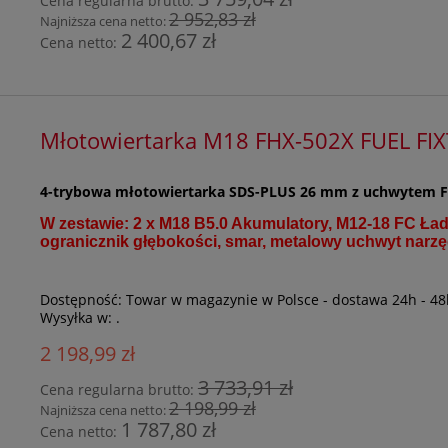
Cena regularna brutto:
2 952,83 zł
Najniższa cena netto:
2 400,67 zł
Cena netto:
Młotowiertarka M18 FHX-502X FUEL FI
4-trybowa młotowiertarka SDS-PLUS 26 mm z uchwytem 
W zestawie: 2 x M18 B5.0 Akumulatory, M12-18 FC Ład
ogranicznik głębokości, smar, metalowy uchwyt na
Dostępność:
Towar w magazynie w Polsce - dostawa 24h - 48
Wysyłka w:
.
2 198,99 zł
3 733,91 zł
Cena regularna brutto:
2 198,99 zł
Najniższa cena netto:
1 787,80 zł
Cena netto: