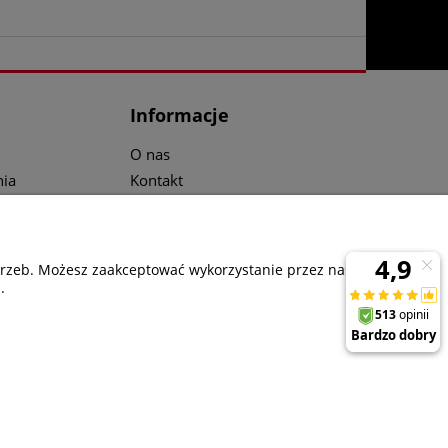
Informacje
O nas
ia
Kontakt
Media
ta
otrzeb. Możesz zaakceptować wykorzystanie przez nas
.