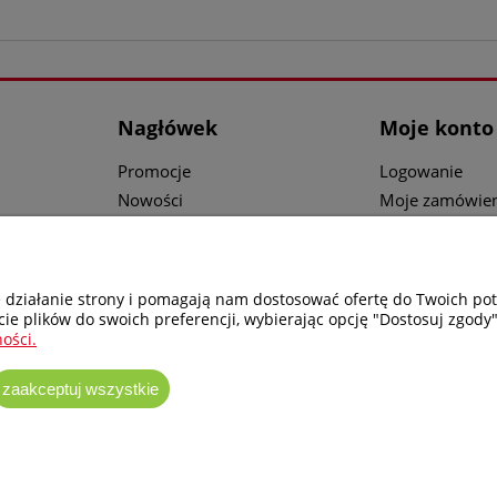
Nagłówek
Moje konto
Promocje
Logowanie
Nowości
Moje zamówien
ci
Katalogi
Przechowalnia
ów
Części i Serwis
Ustawienia kon
e działanie strony i pomagają nam dostosować ofertę do Twoich p
cie plików do swoich preferencji, wybierając opcję "Dostosuj zgody"
ości.
zaakceptuj wszystkie
esoriów Milwaukee