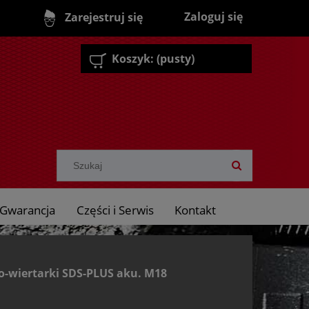
Zaloguj się
Zarejestruj się
Koszyk:
(pusty)
Gwarancja
Części i Serwis
Kontakt
o-wiertarki SDS-PLUS aku. M18