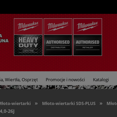
a, Wiertła, Osprzęt
Promocje i nowości
Katalogi
»
»
Młoto-wiertarki
Młoto-wiertarki SDS-PLUS
Młot
4,0-26J