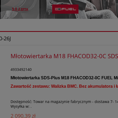
5,0 J
EPTA
0-26J
Młotowiertarka M18 FHACOD32-0C SD
4933492140
Młotowiertarka SDS-Plus M18 FHACOD32-0C FUEL Mi
Zawartość zestawu: Walizka BMC. Bez akumulatora i ł
Dostępność:
Towar na magazynie fabrycznym - dostawa 7- 1
Wysyłka w:
.
2 090,39 zł