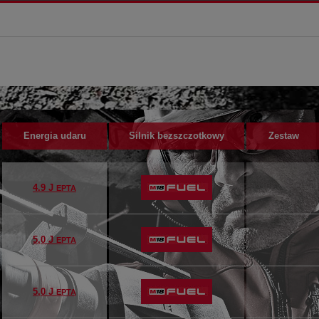
Energia udaru
Silnik bezszczotkowy
Zestaw
4.9 J
EPTA
5,0 J
EPTA
5,0 J
EPTA