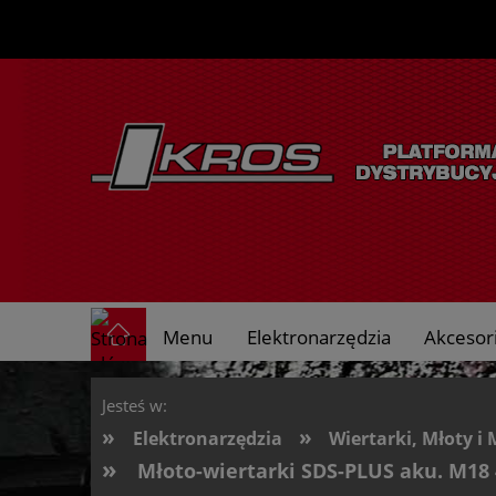
Menu
Elektronarzędzia
Akcesori
O nas
Jesteś w:
»
»
Elektronarzędzia
Wiertarki, Młoty i 
»
Młoto-wiertarki SDS-PLUS aku. M18 