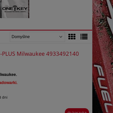
S-PLUS Milwaukee 4933492140
lwaukee.
adowarki.
4 dni
do koszyka