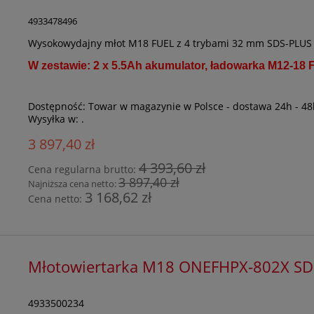
4933478496
Wysokowydajny młot M18 FUEL z 4 trybami 32 mm SDS-PLUS
W zestawie: 2 x 5.5Ah akumulator, ładowarka M12-18 
Dostępność:
Towar w magazynie w Polsce - dostawa 24h - 48
Wysyłka w:
.
3 897,40 zł
4 393,60 zł
Cena regularna brutto:
3 897,40 zł
Najniższa cena netto:
3 168,62 zł
Cena netto:
Młotowiertarka M18 ONEFHPX-802X S
4933500234