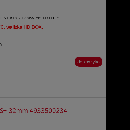
 ONE KEY z uchwytem FIXTEC™.
FC, walizka HD BOX.
h
do koszyka
DS+ 32mm 4933500234