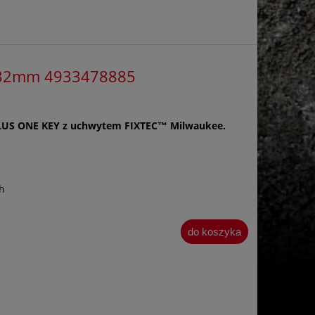
 32mm 4933478885
LUS ONE KEY z uchwytem FIXTEC™ Milwaukee.
h
do koszyka