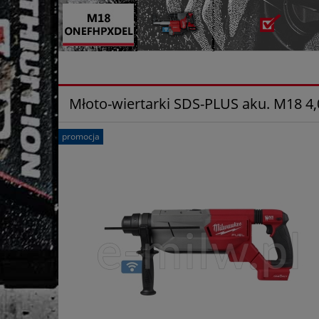
Młoto-wiertarki SDS-PLUS aku. M18 4,
promocja