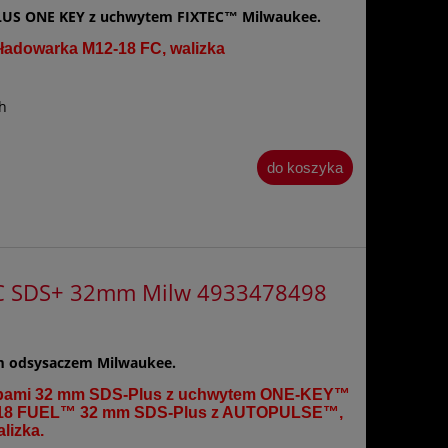
LUS ONE KEY z uchwytem FIXTEC™ Milwaukee.
 ładowarka M12-18 FC, walizka
h
do koszyka
C SDS+ 32mm Milw 4933478498
 odsysaczem Milwaukee.
rybami 32 mm SDS-Plus z uchwytem ONE-KEY™
 M18 FUEL™ 32 mm SDS-Plus z AUTOPULSE™,
lizka.