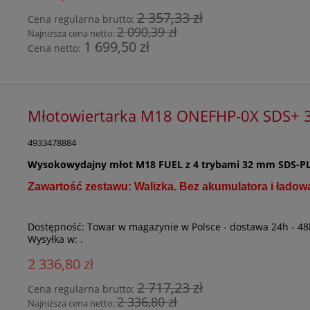
2 357,33 zł
Cena regularna brutto:
2 090,39 zł
Najniższa cena netto:
1 699,50 zł
Cena netto:
Młotowiertarka M18 ONEFHP-0X SDS+
4933478884
Wysokowydajny młot M18 FUEL z 4 trybami 32 mm SDS-P
Zawartość zestawu: Walizka. Bez akumulatora i ładowa
Dostępność:
Towar w magazynie w Polsce - dostawa 24h - 48
Wysyłka w:
.
2 336,80 zł
2 717,23 zł
Cena regularna brutto:
2 336,80 zł
Najniższa cena netto: