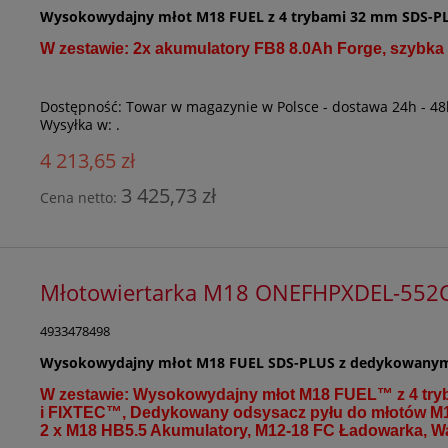
Wysokowydajny młot M18 FUEL z 4 trybami 32 mm SDS-P
W zestawie: 2x akumulatory FB8 8.0Ah Forge, szybka
Dostępność:
Towar w magazynie w Polsce - dostawa 24h - 48
Wysyłka w:
.
4 213,65 zł
3 425,73 zł
Cena netto:
Młotowiertarka M18 ONEFHPXDEL-552
4933478498
Wysokowydajny młot M18 FUEL SDS-PLUS z dedykowanym
W zestawie: Wysokowydajny młot M18 FUEL™ z 4 t
i FIXTEC™, Dedykowany odsysacz pyłu do młotów
2 x M18 HB5.5 Akumulatory, M12-18 FC Ładowarka, Wa