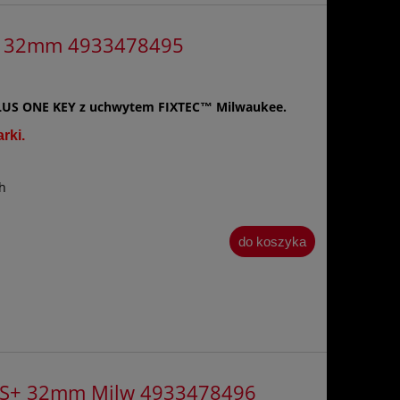
+ 32mm 4933478495
LUS ONE KEY z uchwytem FIXTEC™ Milwaukee.
rki.
h
do koszyka
DS+ 32mm Milw 4933478496