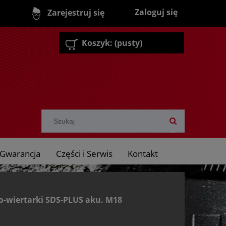
Zaloguj się
Zarejestruj się
Koszyk:
(pusty)
Gwarancja
Części i Serwis
Kontakt
o-wiertarki SDS-PLUS aku. M18