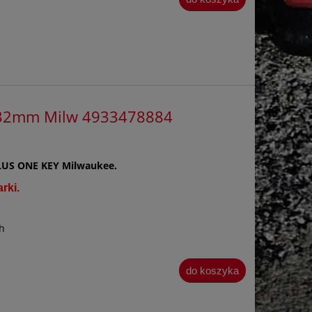
 32mm Milw 4933478884
LUS ONE KEY Milwaukee.
rki.
h
do koszyka