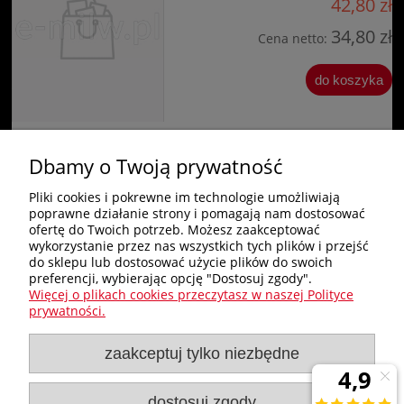
42,80 zł
34,80 zł
Cena netto:
do koszyka
Dbamy o Twoją prywatność
«
1
2
3
»
Pliki cookies i pokrewne im technologie umożliwiają
poprawne działanie strony i pomagają nam dostosować
Zakupy
ofertę do Twoich potrzeb. Możesz zaakceptować
wykorzystanie przez nas wszystkich tych plików i przejść
do sklepu lub dostosować użycie plików do swoich
Pomoc
preferencji, wybierając opcję "Dostosuj zgody".
Więcej o plikach cookies przeczytasz w naszej Polityce
Nagłówek
prywatności.
zaakceptuj tylko niezbędne
Moje konto
Informacje
dostosuj zgody