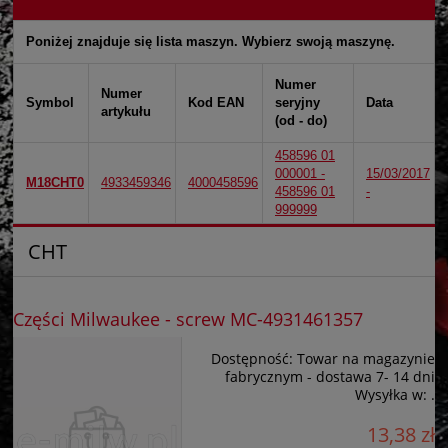
Poniżej znajduje się lista maszyn. Wybierz swoją maszynę.
Numer
Numer
Symbol
Kod EAN
seryjny
Data
artykułu
(od - do)
458596 01
000001 -
15/03/2017
M18CHT0
4933459346
4000458596
458596 01
-
999999
CHT
Części Milwaukee - screw MC-4931461357
Dostępność:
Towar na magazynie
fabrycznym - dostawa 7- 14 dni
Wysyłka w:
.
13,38 zł