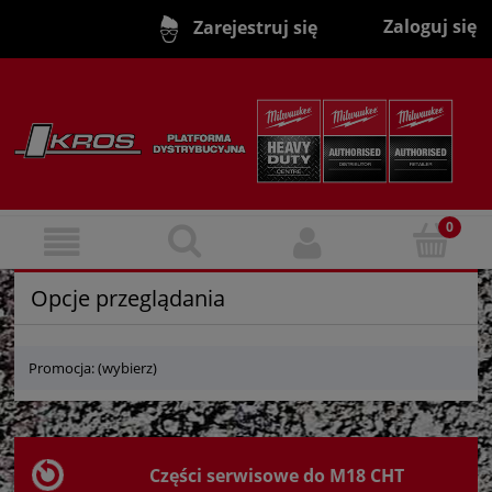
Zaloguj się
Zarejestruj się
Opcje przeglądania
Promocja: (wybierz)
Części serwisowe do M18 CHT