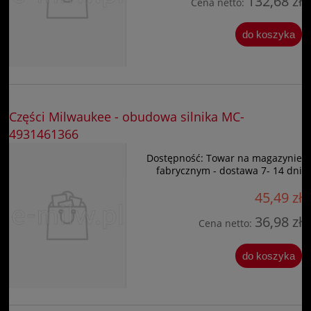
132,68 zł
Cena netto:
do koszyka
Części Milwaukee - obudowa silnika MC-
4931461366
Dostępność:
Towar na magazynie
fabrycznym - dostawa 7- 14 dni
45,49 zł
36,98 zł
Cena netto:
do koszyka