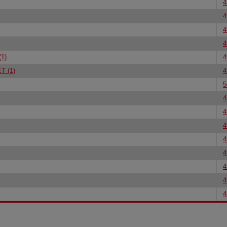
4
4
4
4
1)
4
 (1)
4
5
4
4
4
4
4
4
4
4