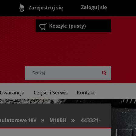
Zaloguj się
Zarejestruj się
Koszyk:
(pusty)
Gwarancja
Części i Serwis
Kontakt
»
»
443321-
ulatorowe 18V
M18BH