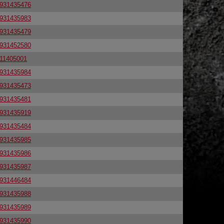
931435476
931435983
931435479
931452580
11405001
931435984
931435473
931435481
931435919
931435484
931435985
931435986
931435987
931446484
931435988
931435989
931435990