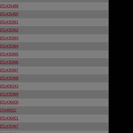
931435489
931435490
931435991
931435992
931435993
931435994
931435995
931435996
931435997
931435998
931408243
931435999
931436000
20448002
931436001
931435467