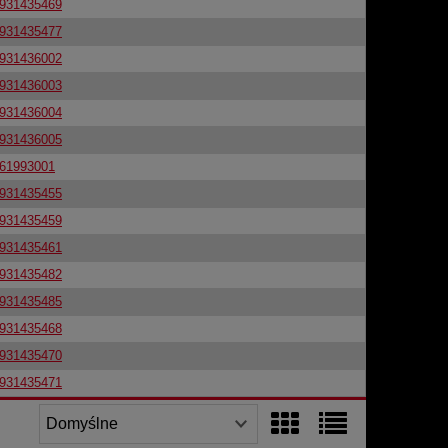
931435469
931435477
931436002
931436003
931436004
931436005
61993001
931435455
931435459
931435461
931435482
931435485
931435468
931435470
931435471