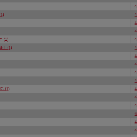
4
1)
4
4
4
 (1)
4
ET (1)
4
4
4
4
4
G (1)
4
4
4
6
4
4