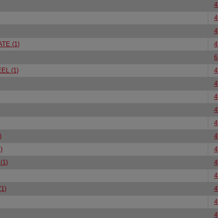
4
4
4
TE (1)
4
6
L (1)
4
4
4
4
4
)
4
)
4
(1)
4
4
1)
4
4
4