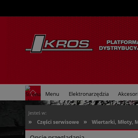
Menu
Elektronarzędzia
Akcesori
O nas
Jesteś w:
»
»
Części serwisowe
Wiertarki, Młoty, 
Opcje przeglądania