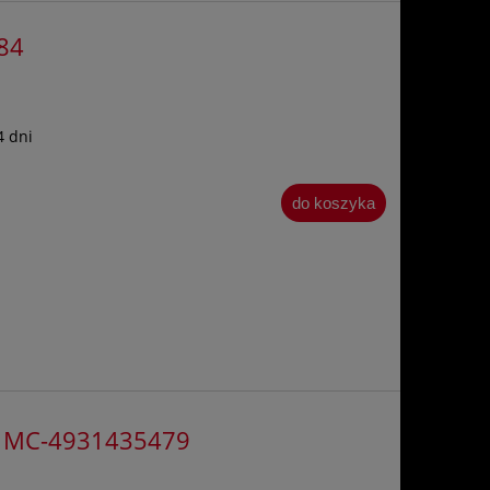
84
4 dni
do koszyka
ka MC-4931435479