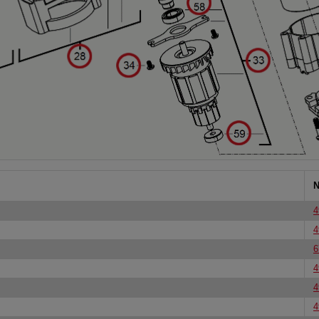
N
4
4
6
4
4
4