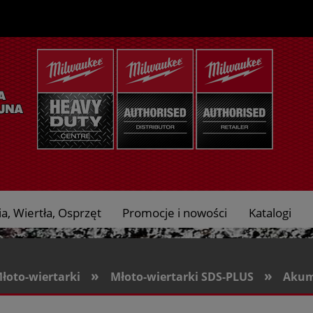
a, Wiertła, Osprzęt
Promocje i nowości
Katalogi
»
»
Młoto-wiertarki
Młoto-wiertarki SDS-PLUS
Akum