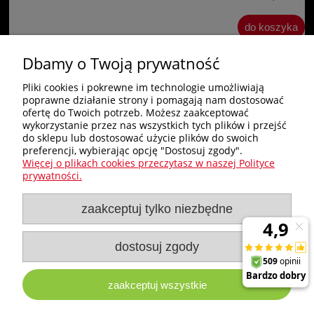
do koszyka
Dbamy o Twoją prywatność
«
1
2
»
Pliki cookies i pokrewne im technologie umożliwiają
poprawne działanie strony i pomagają nam dostosować
Zakupy
ofertę do Twoich potrzeb. Możesz zaakceptować
wykorzystanie przez nas wszystkich tych plików i przejść
do sklepu lub dostosować użycie plików do swoich
Pomoc
preferencji, wybierając opcję "Dostosuj zgody".
Więcej o plikach cookies przeczytasz w naszej Polityce
Nagłówek
prywatności.
zaakceptuj tylko niezbędne
Moje konto
Informacje
dostosuj zgody
zaakceptuj wszystkie
e-milw.pl
- Platforma Dystrybucyjna Narzędzi i Akcesoriów
Milwaukee