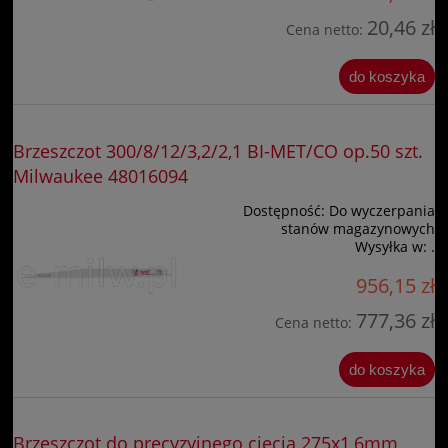
20,46 zł
Cena netto:
do koszyka
Brzeszczot 300/8/12/3,2/2,1 BI-MET/CO op.50 szt.
Milwaukee 48016094
Dostępność:
Do wyczerpania
stanów magazynowych
Wysyłka w:
.
956,15 zł
777,36 zł
Cena netto:
do koszyka
Brzeszczot do precyzyjnego cięcia 275x1,6mm