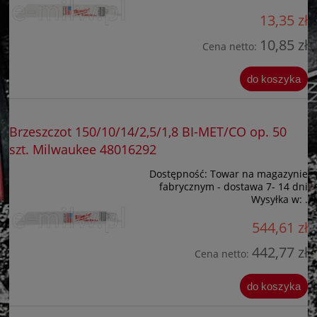
13,35 zł
10,85 zł
Cena netto:
do koszyka
Brzeszczot 150/10/14/2,5/1,8 BI-MET/CO op. 50
szt. Milwaukee 48016292
Dostępność:
Towar na magazynie
fabrycznym - dostawa 7- 14 dni
Wysyłka w:
.
544,61 zł
442,77 zł
Cena netto:
do koszyka