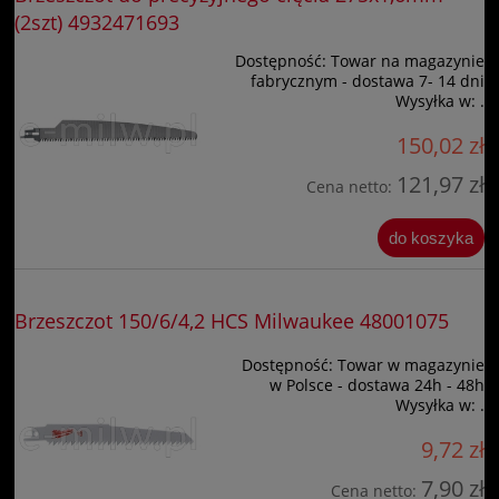
(2szt) 4932471693
Dostępność:
Towar na magazynie
fabrycznym - dostawa 7- 14 dni
Wysyłka w:
.
150,02 zł
121,97 zł
Cena netto:
do koszyka
Brzeszczot 150/6/4,2 HCS Milwaukee 48001075
Dostępność:
Towar w magazynie
w Polsce - dostawa 24h - 48h
Wysyłka w:
.
9,72 zł
7,90 zł
Cena netto: