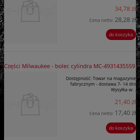
34,78 zł
28,28 zł
Cena netto:
do koszyka
Części Milwaukee - bolec cylindra MC-4931435559
Dostępność:
Towar na magazynie
fabrycznym - dostawa 7- 14 dni
Wysyłka w:
.
21,40 zł
17,40 zł
Cena netto:
do koszyka