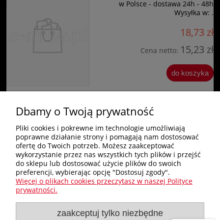
w Polsce - dostawa 24h - 48h
Wysyłka w:
.
18,73 zł
15,23 zł
Cena netto:
do koszyka
Dbamy o Twoją prywatność
«
1
2
3
4
5
...
15
»
Pliki cookies i pokrewne im technologie umożliwiają
poprawne działanie strony i pomagają nam dostosować
Zakupy
ofertę do Twoich potrzeb. Możesz zaakceptować
wykorzystanie przez nas wszystkich tych plików i przejść
do sklepu lub dostosować użycie plików do swoich
Pomoc
preferencji, wybierając opcję "Dostosuj zgody".
Więcej o plikach cookies przeczytasz w naszej Polityce
Nagłówek
prywatności.
zaakceptuj tylko niezbędne
Moje konto