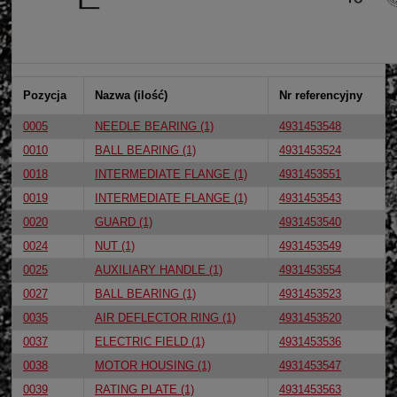
Pozycja
Nazwa (ilość)
Nr referencyjny
0005
NEEDLE BEARING (1)
4931453548
0010
BALL BEARING (1)
4931453524
0018
INTERMEDIATE FLANGE (1)
4931453551
0019
INTERMEDIATE FLANGE (1)
4931453543
0020
GUARD (1)
4931453540
0024
NUT (1)
4931453549
0025
AUXILIARY HANDLE (1)
4931453554
0027
BALL BEARING (1)
4931453523
0035
AIR DEFLECTOR RING (1)
4931453520
0037
ELECTRIC FIELD (1)
4931453536
0038
MOTOR HOUSING (1)
4931453547
0039
RATING PLATE (1)
4931453563