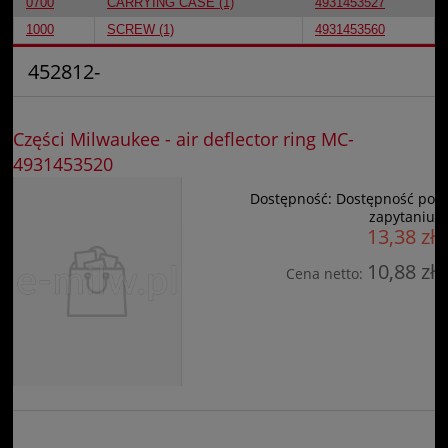
0700
CARRYING CASE (1)
4931453527
1000
SCREW (1)
4931453560
452812-
Części Milwaukee - air deflector ring MC-
4931453520
Dostępność:
Dostępność po
zapytaniu
13,38 zł
10,88 zł
Cena netto: