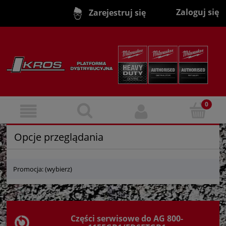
Zaloguj się
Zarejestruj się
Opcje przeglądania
Promocja: (wybierz)
Części serwisowe do AG 800-