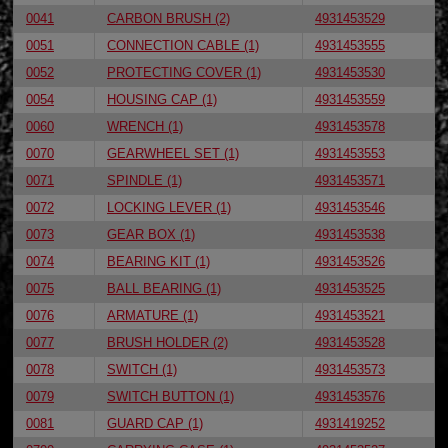
0041
CARBON BRUSH (2)
4931453529
0051
CONNECTION CABLE (1)
4931453555
0052
PROTECTING COVER (1)
4931453530
0054
HOUSING CAP (1)
4931453559
0060
WRENCH (1)
4931453578
0070
GEARWHEEL SET (1)
4931453553
0071
SPINDLE (1)
4931453571
0072
LOCKING LEVER (1)
4931453546
0073
GEAR BOX (1)
4931453538
0074
BEARING KIT (1)
4931453526
0075
BALL BEARING (1)
4931453525
0076
ARMATURE (1)
4931453521
0077
BRUSH HOLDER (2)
4931453528
0078
SWITCH (1)
4931453573
0079
SWITCH BUTTON (1)
4931453576
0081
GUARD CAP (1)
4931419252