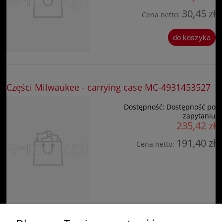
30,45 zł
Cena netto:
do koszyka
Części Milwaukee - carrying case MC-4931453527
Dostępność:
Dostępność po
zapytaniu
235,42 zł
191,40 zł
Cena netto: