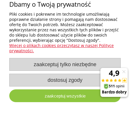
Dbamy o Twoją prywatność
Zakupy
Pliki cookies i pokrewne im technologie umożliwiają
poprawne działanie strony i pomagają nam dostosować
Pomoc
ofertę do Twoich potrzeb. Możesz zaakceptować
wykorzystanie przez nas wszystkich tych plików i przejść
do sklepu lub dostosować użycie plików do swoich
Nagłówek
preferencji, wybierając opcję "Dostosuj zgody".
Więcej o plikach cookies przeczytasz w naszej Polityce
prywatności.
Moje konto
zaakceptuj tylko niezbędne
Informacje
dostosuj zgody
e-milw.pl
- Platforma Dystrybucyjna Narzędzi i Akcesoriów
Milwaukee
zaakceptuj wszystkie
pokaż pełną wersję strony
Sklep internetowy Shoper Premium