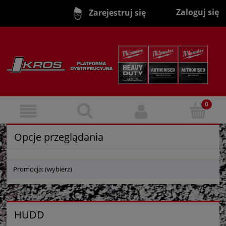
Zaloguj się
Zarejestruj się
Opcje przeglądania
Promocja: (wybierz)
HUDD