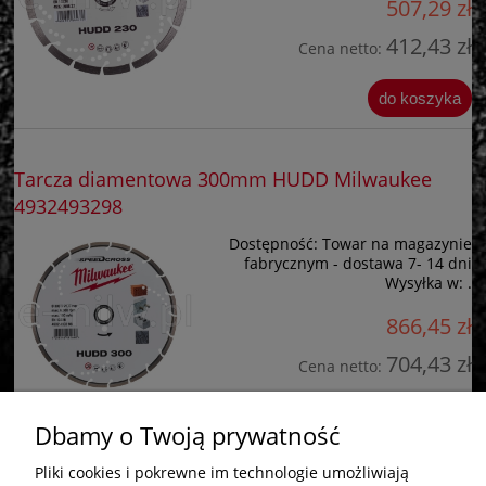
507,29 zł
412,43 zł
Cena netto:
do koszyka
Tarcza diamentowa 300mm HUDD Milwaukee
4932493298
Dostępność:
Towar na magazynie
fabrycznym - dostawa 7- 14 dni
Wysyłka w:
.
866,45 zł
704,43 zł
Cena netto:
do koszyka
Dbamy o Twoją prywatność
Pliki cookies i pokrewne im technologie umożliwiają