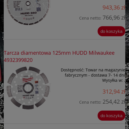
943,36 zł
766,96 zł
Cena netto:
do koszyka
Tarcza diamentowa 125mm HUDD Milwaukee
4932399820
Dostępność:
Towar na magazynie
fabrycznym - dostawa 7- 14 dni
Wysyłka w:
.
312,94 zł
254,42 zł
Cena netto:
do koszyka