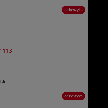
do koszyka
51113
4 dni
do koszyka