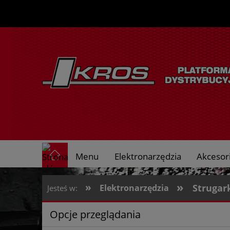
Menu
Elektronarzędzia
Akcesori
O nas
»
»
Strugar
Elektronarzędzia
Jesteś w:
Opcje przeglądania