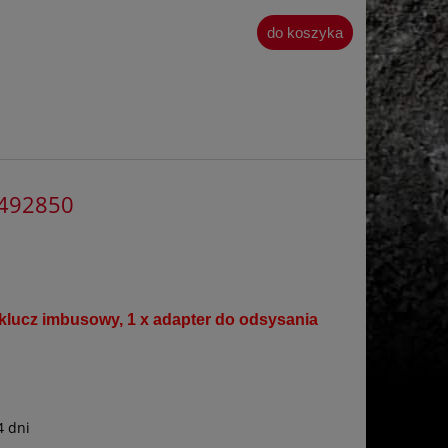
do koszyka
3492850
 klucz imbusowy, 1 x adapter do odsysania
4 dni