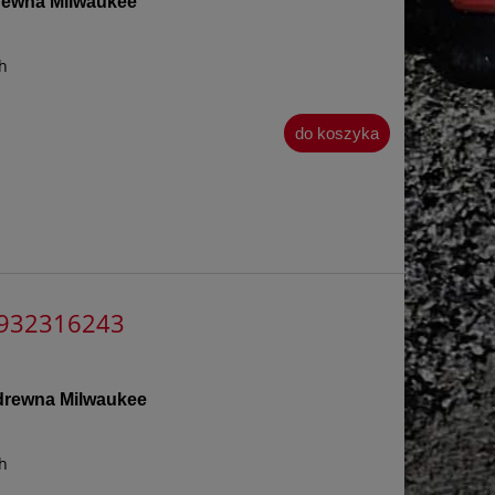
drewna
Milwaukee
h
do koszyka
4932316243
 drewna Milwaukee
h