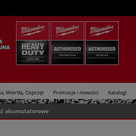
a, Wiertła, Osprzęt
Promocje i nowości
Katalogi
ki akumulatorowe