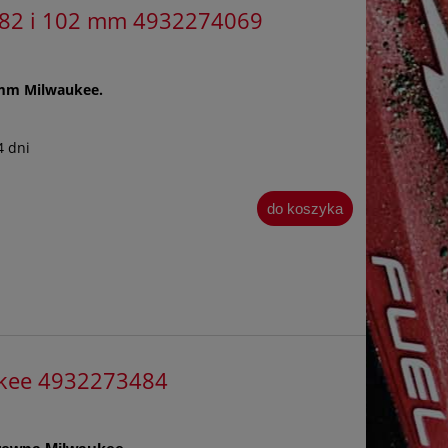
i 82 i 102 mm 4932274069
 mm Milwaukee.
4 dni
do koszyka
ukee 4932273484