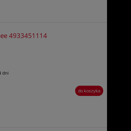
kee 4933451114
4 dni
do koszyka