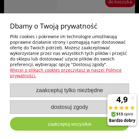
do koszyka
Dbamy o Twoją prywatność
«
1
2
»
Pliki cookies i pokrewne im technologie umożliwiają
poprawne działanie strony i pomagają nam dostosować
Zakupy
ofertę do Twoich potrzeb. Możesz zaakceptować
wykorzystanie przez nas wszystkich tych plików i przejść
do sklepu lub dostosować użycie plików do swoich
Pomoc
preferencji, wybierając opcję "Dostosuj zgody".
Więcej o plikach cookies przeczytasz w naszej Polityce
Nagłówek
prywatności.
zaakceptuj tylko niezbędne
Moje konto
Informacje
dostosuj zgody
zaakceptuj wszystkie
e-milw.pl
- Platforma Dystrybucyjna Narzędzi i Akcesoriów
Milwaukee