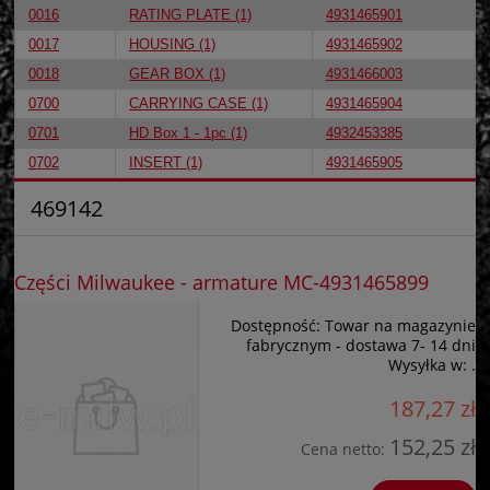
0016
RATING PLATE (1)
4931465901
0017
HOUSING (1)
4931465902
0018
GEAR BOX (1)
4931466003
0700
CARRYING CASE (1)
4931465904
0701
HD Box 1 - 1pc (1)
4932453385
0702
INSERT (1)
4931465905
469142
Części Milwaukee - armature MC-4931465899
Dostępność:
Towar na magazynie
fabrycznym - dostawa 7- 14 dni
Wysyłka w:
.
187,27 zł
152,25 zł
Cena netto: