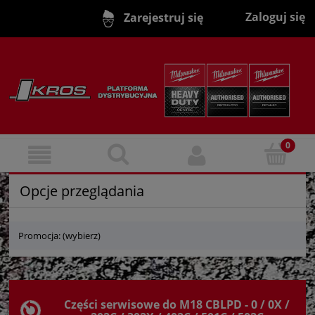
Zaloguj się
Zarejestruj się
Opcje przeglądania
Promocja: (wybierz)
Części serwisowe do M18 CBLPD - 0 / 0X /