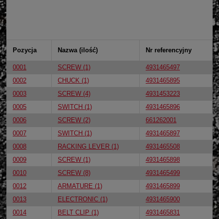
Pozycja
Nazwa (ilość)
Nr referencyjny
0001
SCREW (1)
4931465497
0002
CHUCK (1)
4931465895
0003
SCREW (4)
4931453223
0005
SWITCH (1)
4931465896
0006
SCREW (2)
661262001
0007
SWITCH (1)
4931465897
0008
RACKING LEVER (1)
4931465508
0009
SCREW (1)
4931465898
0010
SCREW (8)
4931465499
0012
ARMATURE (1)
4931465899
0013
ELECTRONIC (1)
4931465900
0014
BELT CLIP (1)
4931465831