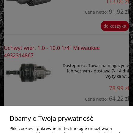
113,06 zł
91,92 zł
Cena netto:
do koszyka
Uchwyt wier. 1.0 - 10.0 1/4" Milwaukee
4932314867
Dostępność:
Towar na magazynie
fabrycznym - dostawa 7- 14 dni
Wysyłka w:
.
78,99 zł
64,22 zł
Cena netto:
do koszyka
Dbamy o Twoją prywatność
Pliki cookies i pokrewne im technologie umożliwiają