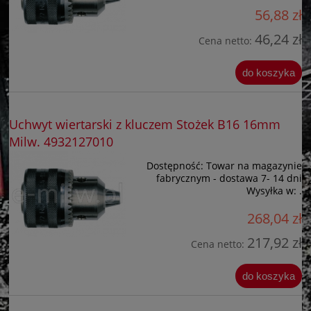
56,88 zł
46,24 zł
Cena netto:
do koszyka
Uchwyt wiertarski z kluczem Stożek B16 16mm
Milw. 4932127010
Dostępność:
Towar na magazynie
fabrycznym - dostawa 7- 14 dni
Wysyłka w:
.
268,04 zł
217,92 zł
Cena netto:
do koszyka