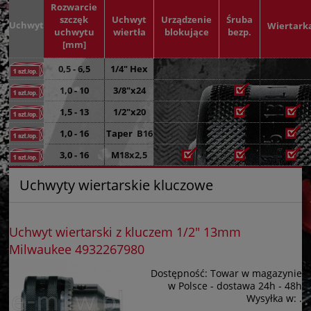
Rozwarcie
szczęk
Uchwyt
Urządzenie
Śruba
Uchwyt
Wiertark
uchwytu
wiertła
blokujące
bezp.
[mm]
0,5 - 6,5
1/4" Hex
1,0 - 10
3/8"x24
1,5 - 13
1/2"x20
1,0 - 16
Taper B16
3,0 - 16
M18x2,5
Uchwyty wiertarskie kluczowe
Uchwyt wiertarski z kluczem 1/2" 13mm
Milwaukee 4932267980
Dostępność:
Towar w magazynie
w Polsce - dostawa 24h - 48h
Wysyłka w:
.