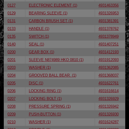
0127
ELECTRONIC ELEMENT (1)
4931463356
0129
BEARING SLEEVE (1)
4931326953
0131
CARBON BRUSH SET (1)
4931381391
0133
HANDLE (1)
4931378762
0135
SWITCH (1)
4931378949
0140
SEAL (1)
4931407251
0200
GEAR BOX (1)
4931412193
0201
SLEEVE N874989 HKO 0810 (1)
4931912093
0203
WASHER (1)
4931362085
0204
GROOVED BALL BEAR. (1)
4931368037
0205
DISC (1)
4931622761
0206
LOCKING RING (1)
4931616614
0207
LOCKING BOLT (1)
4931326929
0208
PRESSURE SPRING (1)
4931326942
0209
PUSH-BUTTON (1)
4931326930
0210
WASHER (1)
4931624287