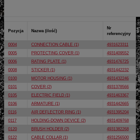
Nr
Pozycja
Nazwa (ilość)
referencyjny
0004
CONNECTION CABLE (1)
4931623311
0005
PROTECTING COVER (1)
4931409552
0006
RATING PLATE (1)
4931476725
0008
STICKER (1)
4931442232
0100
MOTOR HOUSING (1)
4931432246
0101
COVER (2)
4931378566
0105
ELECTRIC FIELD (1)
4931463367
0106
ARMATURE (1)
4931442665
0116
AIR DEFLECTOR RING (1)
4931395204
0117
HOLDING-DOWN DEVICE (2)
4931409768
0120
BRUSH HOLDER (2)
4931382268
0122
CABLE COLLAR (1)
4931256500