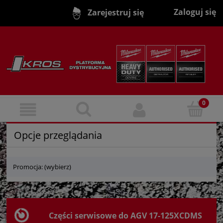
Zaloguj się
Zarejestruj się
Opcje przeglądania
Promocja: (wybierz)
Części serwisowe do AGV 17-125XCDMS