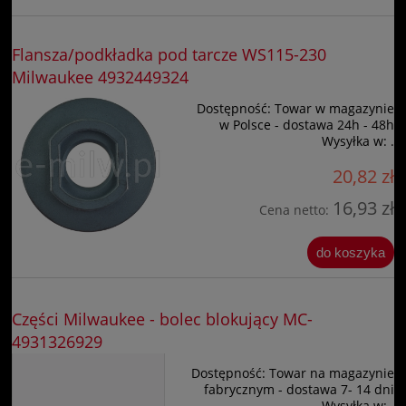
Flansza/podkładka pod tarcze WS115-230
Milwaukee 4932449324
Dostępność:
Towar w magazynie
w Polsce - dostawa 24h - 48h
Wysyłka w:
.
20,82 zł
16,93 zł
Cena netto:
do koszyka
Części Milwaukee - bolec blokujący MC-
4931326929
Dostępność:
Towar na magazynie
fabrycznym - dostawa 7- 14 dni
Wysyłka w:
.