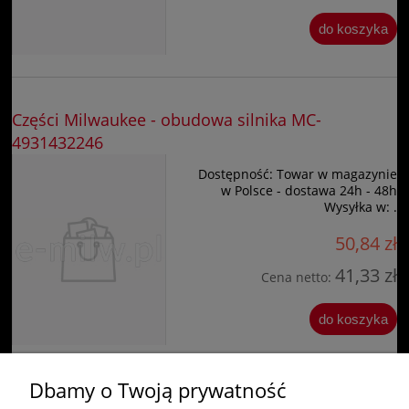
do koszyka
Części Milwaukee - obudowa silnika MC-
4931432246
Dostępność:
Towar w magazynie
w Polsce - dostawa 24h - 48h
Wysyłka w:
.
50,84 zł
41,33 zł
Cena netto:
do koszyka
Dbamy o Twoją prywatność
«
1
2
3
4
5
»