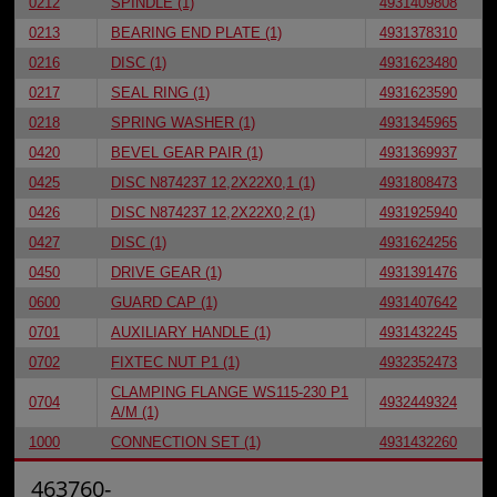
0212
SPINDLE (1)
4931409808
0213
BEARING END PLATE (1)
4931378310
0216
DISC (1)
4931623480
0217
SEAL RING (1)
4931623590
0218
SPRING WASHER (1)
4931345965
0420
BEVEL GEAR PAIR (1)
4931369937
0425
DISC N874237 12,2X22X0,1 (1)
4931808473
0426
DISC N874237 12,2X22X0,2 (1)
4931925940
0427
DISC (1)
4931624256
0450
DRIVE GEAR (1)
4931391476
0600
GUARD CAP (1)
4931407642
0701
AUXILIARY HANDLE (1)
4931432245
0702
FIXTEC NUT P1 (1)
4932352473
CLAMPING FLANGE WS115-230 P1
0704
4932449324
A/M (1)
1000
CONNECTION SET (1)
4931432260
463760-