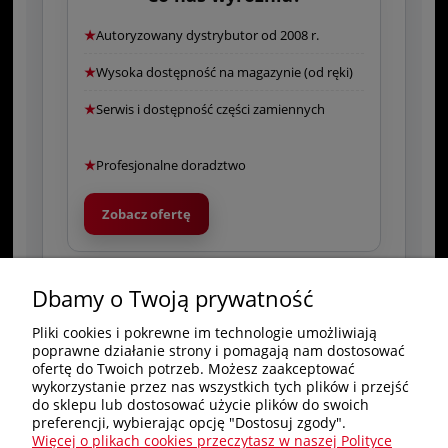
★
Autoryzowany dystrybutor od 2008 r.
★
Wysoka dostępność na magazynie (od ręki)
★
Serwis i dostępność części zamiennych
★
Profesjonalne doradztwo
Zobacz ofertę
Dbamy o Twoją prywatność
Pliki cookies i pokrewne im technologie umożliwiają
poprawne działanie strony i pomagają nam dostosować
Zakupy
ofertę do Twoich potrzeb. Możesz zaakceptować
wykorzystanie przez nas wszystkich tych plików i przejść
do sklepu lub dostosować użycie plików do swoich
Pomoc
preferencji, wybierając opcję "Dostosuj zgody".
Więcej o plikach cookies przeczytasz w naszej Polityce