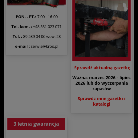
PON. - PT.:
7.00 - 16-00
Tel. kom. :
+48 531 023 071
Tel. :
89 539 04 06 wew. 28
e-mail :
serwis@kros.pl
Sprawdź aktualną gazetkę
Ważna: marzec 2026 - lipiec
2026 lub do wyczerpania
zapasów
Sprawdź inne gazetki i
katalogi
3 letnia gwarancja