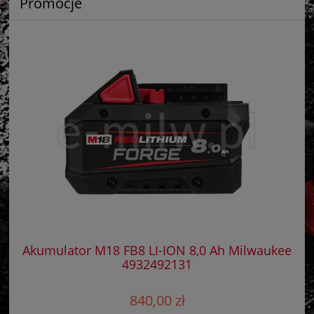
Promocje
h
Akumulator M18 FB8 LI-ION 8,0 Ah Milwaukee
K
4932492131
840,00 zł