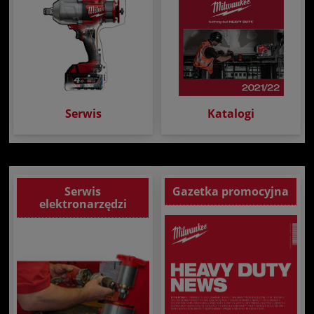
Serwis
Katalogi
Serwis
Gazetka promocyjna
elektronarzędzi