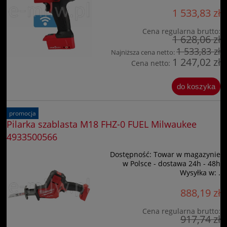
1 533,83 zł
Cena regularna brutto:
1 628,06 zł
1 533,83 zł
Najniższa cena netto:
1 247,02 zł
Cena netto:
do koszyka
promocja
Pilarka szablasta M18 FHZ-0 FUEL Milwaukee
4933500566
Dostępność:
Towar w magazynie
w Polsce - dostawa 24h - 48h
Wysyłka w:
.
888,19 zł
Cena regularna brutto:
917,74 zł