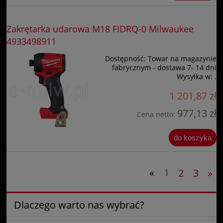
Zakrętarka udarowa M18 FIDRQ-0 Milwaukee
4933498911
Dostępność:
Towar na magazynie
fabrycznym - dostawa 7- 14 dni
Wysyłka w:
.
1 201,87 zł
977,13 zł
Cena netto:
do koszyka
«
1
2
3
»
Dlaczego warto nas wybrać?