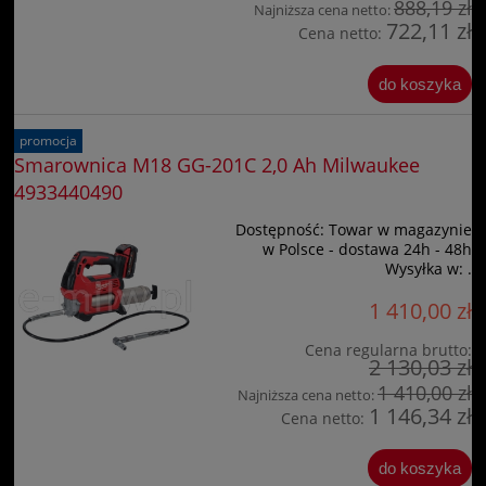
888,19 zł
Najniższa cena netto:
722,11 zł
Cena netto:
do koszyka
promocja
Smarownica M18 GG-201C 2,0 Ah Milwaukee
4933440490
Dostępność:
Towar w magazynie
w Polsce - dostawa 24h - 48h
Wysyłka w:
.
1 410,00 zł
Cena regularna brutto:
2 130,03 zł
1 410,00 zł
Najniższa cena netto:
1 146,34 zł
Cena netto:
do koszyka